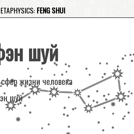
METAPHYSICS:
FENG SHUI
фэн шуй
 сфер жизни человека
фэн шуй