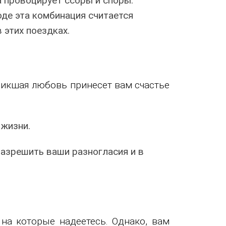
а провоцирует ссоры и споры.
оде эта комбинация считается
 этих поездках.
зникшая любовь принесет вам счастье
 жизни.
разрешить ваши разногласия и в
 на которые надеетесь. Однако, вам