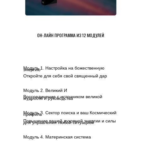
ОН-ЛАЙН ПРОГРАММА ИЗ 12 МОДУЛЕЙ
Модуль 1. Настройка на божественную
энергию
Откройте для себя свой священный дар
Модуль 2. Великий И
Воссоединение с источником великой
мудрости и руководства
Модуль 3. Сектор поиска и ваш Космический
профиль
Повышение вашей духовной энергии и силы
для управления любой ситуацией
Модуль 4. Материнская система