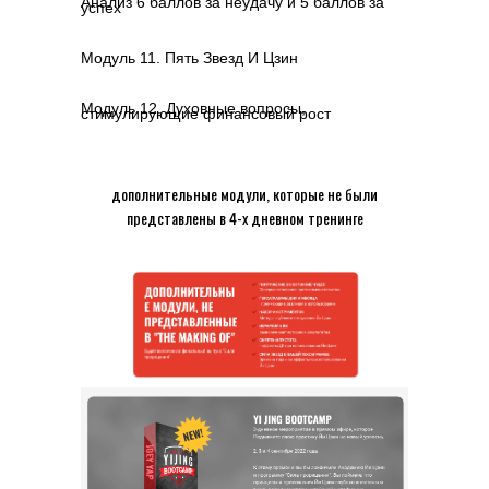
Анализ 6 баллов за неудачу и 5 баллов за
успех
Модуль 11. Пять Звезд И Цзин
Модуль 12. Духовные вопросы,
стимулирующие финансовый рост
дополнительные модули, которые не были
представлены в 4-х дневном тренинге