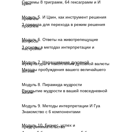
Системы 8 триграмм, 64 гексаграмм и И
Цзин
Модуль 5. И Цзин, как инструмент решения
проблем
3 правила для перехода в режим решения
проблем
Модуль 6. Ответы на животрепещущие
вопросы
3 основы в методах интерпретации и
настройки
Модуль 7. Наращивание духовной
мускулатуры и накопление духовной валюты
Методы пробуждения вашего величайшего
актива
Модуль 8. Пирамида мудрости
Раскрытие мудрости в вашей повседневной
жизни
Модуль 9. Методы интерпретации И Гуа
Знакомство с 6 компонентами
Модуль 10. Бизнес, успех и
предпринимательство